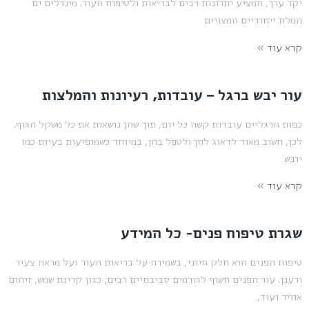
יקר ערך, המציע יתרונות רבים לבריאות ולטיפוח העור. מינרלים ים
המלח ייחודיים המצויים
קרא עוד »
עור יבש ברגל – עובדות, רעיונות והמלצות
כפות הרגליים עובדות קשה כל יום, תוך שהן נושאות את כל משקל הגוף.
לכן, חשוב מאוד לדאוג להן ולטפל בהן, במיוחד כשמופיעות בעיות כמו
יובש
קרא עוד »
שגרת טיפוח פנים- כל המידע
טיפוח הפנים הוא חלק חיוני, בשמירה על בריאות העור ועל מראה צעיר
ורענן. עור הפנים חשוף לגורמים סביבתיים רבים, כגון קרינת שמש, זיהום
אוויר ועוד,