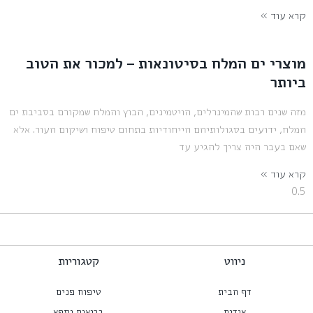
קרא עוד »
מוצרי ים המלח בסיטונאות – למכור את הטוב
ביותר
מזה שנים רבות שהמינרלים, הויטמינים, הבוץ והמלח שמקורם בסביבת ים
המלח, ידועים בסגולותיהם הייחודיות בתחום טיפוח ושיקום העור. אלא
שאם בעבר היה צריך להגיע עד
קרא עוד »
ניווט
קטגוריות
דף הבית
טיפוח פנים
אודות
בריאות וספא