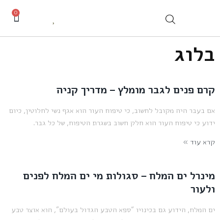
0
בלוג
קרם פנים לגבר מומלץ – מדריך קניה
אם בעבר היה מקובל לחשוב, כי טיפוח העור הוא אגף נשי לחלוטין, כיום
ידוע כי טיפוח העור הוא חלק חשוב בשגרת הטיפוח, של כל גבר.
קרא עוד »
מינרל ים המלח – סגולות מי ים המלח לפנים
ולעור
ים המלח, הידוע גם בכינויו “ספא הטבע הגדול בעולם”, הוא אוצר טבע