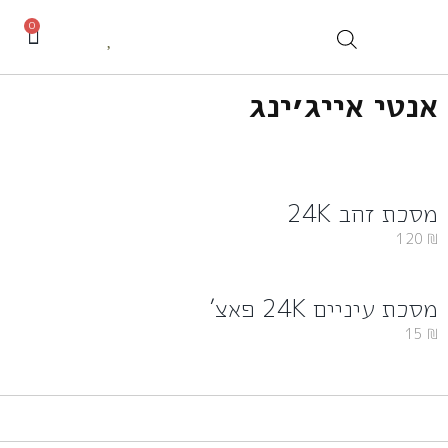
0
אנטי אייג׳ינג
מסכת זהב 24K
120
₪
מסכת עיניים 24K פאצ’
15
₪