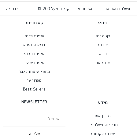
תשלום מאובטח
משלוח חינם בקנייה מעל 200 ₪
ידידותי לס
ניווט
קטגוריות
דף הבית
טיפוח פנים
אודות
בריאות וספא
בלוג
טיפוח הגוף
צרו קשר
טיפוח שיער
מוצרי טיפוח לגבר
מארזי שי
Best Sellers
מידע
NEWSLETTER
תקנון אתר
מדיניות משלוחים
שירות לקוחות
שליחה