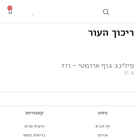
0
ריכוך העור
פילינג גוף ארומטי – רוז
35
₪
ניווט
קטגוריות
דף הבית
טיפוח פנים
אודות
בריאות וספא