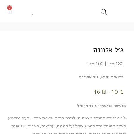
0
ג׳ל אלוורה
180 מ״ל | 100 מ״ל
בריאות וספא
,
ג׳ל אלוורה
16
₪
–
10
₪
מועשר בויטמין E וקמומיל
ג’ל אלוורה המופק מצמח האלוורה הידוע כצמח מרפא. יעיל ומרגיע
לאחר חשיפת יתר לשמש. מקל על כוויות, עקיצות, כאבים, שפשפות
וגירויי עור למבוגרים, ילדים ותינוקות בעלי עור עדין.