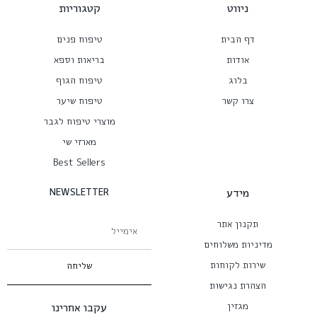
ניווט
קטגוריות
דף הבית
טיפוח פנים
אודות
בריאות וספא
בלוג
טיפוח הגוף
צרו קשר
טיפוח שיער
מוצרי טיפוח לגבר
מארזי שי
Best Sellers
מידע
NEWSLETTER
תקנון אתר
מדיניות משלוחים
שירות לקוחות
שליחה
הצהרת נגישות
מגזין
עקבו אחרינו