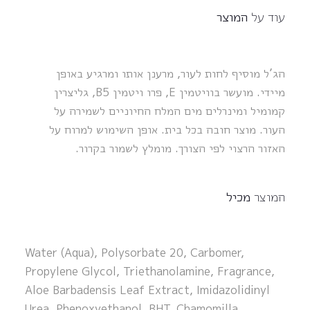
עוד על
המוצר
הג’ל מוסיף לחות לעור, מרענן אותו ומרגיע באופן
מיידי. מועשר בוויטמין E, פרו ויטמין B5, גליצרין
קמומיל ומינרלים מים המלח החיוניים לשמירה על
העור. מוצר חובה בכל בית. אופן השימוש למרוח על
האזור הרצוי לפי הצורך. מומלץ לשמור בקרור.
המוצר
מכיל
Water (Aqua), Polysorbate 20, Carbomer,
Propylene Glycol, Triethanolamine, Fragrance,
Aloe Barbadensis Leaf Extract, Imidazolidinyl
Urea, Phenoxyethanol, BHT, Chamomilla