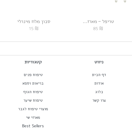
טריפל – מארז...
סבון מלח מינרלי
₪
₪
15
85
ניווט
קטגוריות
דף הבית
טיפוח פנים
אודות
בריאות וספא
בלוג
טיפוח הגוף
צרו קשר
טיפוח שיער
מוצרי טיפוח לגבר
מארזי שי
Best Sellers