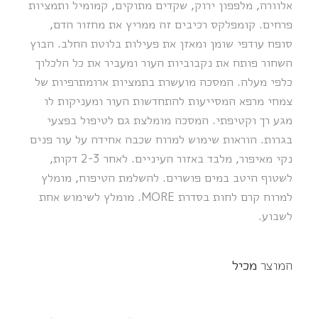
אלוורה, מלפפון ירוק, שקדים מתוקים, קמומיל ותמציות
פרחים. קומפלקס רכיבים זה ממריץ את מחזור הדם,
סופח עודפי שומן ומאזן את פעילות בלוטת החלב. הבוץ
השחור פותח את נקבוביות העור ומעביר את כל הלכלוך
כלפי מעלה. המסכה מועשרת בתמציות ארומתרפיות של
צמחי מרפא המסייעות להתחדשות העור ומעניקות לו
מגע רך וקטיפתי. המסכה מומלצת גם לטיפול בפצעי
בגרות. הוראות שימוש למרוח שכבה אחידה על עור פנים
נקי מאיפור, מלבד באזור העיניים. לאחר 2-3 דקות,
לשטוף היטב במים פושרים. להשלמת הטיפוח, מומלץ
למרוח קרם לחות בסדרת MORE. מומלץ לשימוש אחת
לשבוע.
המוצר
מכיל