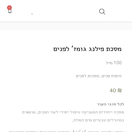
0
מסכת פילנג גומז’ לפנים
100 מ״ל
טיפוח פנים
,
מסכות לפנים
40
₪
לכל סוגי העור
מסכה ייחודית המעניקה טיפול יסודי לעור הפנים, מועשרת
במינרלים טבעיים מים המלח,
צמחי אלוורה, ויטמין A+C+E, רוזמרין ומרכיבים נוספים החיוניים