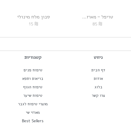
טריפל – מארז...
סבון מלח מינרלי
₪
₪
15
85
ניווט
קטגוריות
דף הבית
טיפוח פנים
אודות
בריאות וספא
בלוג
טיפוח הגוף
צרו קשר
טיפוח שיער
מוצרי טיפוח לגבר
מארזי שי
Best Sellers