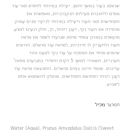
שנספג בעור במשך הזמן. יעילה במיוחד להסרת תאי עור
מתים ולהגברת פעילות הנקבוביות, מאפשרת את
התחדשות תאי העור ויעילה במיוחד לניקוי פנים עמוק.
מותירה את העור נקי, רענן וזוהר, רך, חלק ונעים למגע.
מועשרת במגוון צמחי מרפא שנועדו לשפר את מראה
העור ולהעניק לו חיוניות, למראה עור מושלם. הוראות
שימוש מרחי את המסכה על עור נקי למעט אזור
העיניים. השאירי למשך 5 דקות והסירי בתנועות מסאז’
עדינות. שטפי היטב במים פושרים. והתוצאה מראה עור
רענן וזוהר ותחושת התחדשות. מומלץ להשתמש אחת
לשבוע.
המוצר
מכיל
Water (Aqua), Prunus Amygdalus Dulcis (Sweet