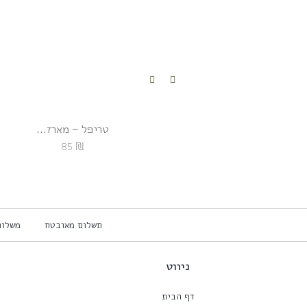
טריפל – מארז...
₪
85
תשלום מאובטח
משל
ניווט
דף הבית