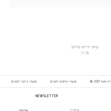
קרם ידיים קולגן
פיור קולגן 
₪
₪
120
35
ה מעל 200 ₪
מוצרי טיפוח לפנים
מוצרי ניקוי לפנים
NEWSLETTER
שליחה