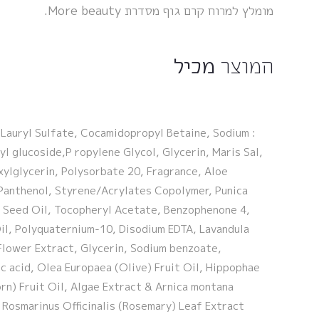
מומלץ למרוח קרם גוף מסדרת More beauty.
המוצר
מכיל
 Lauryl Sulfate, Cocamidopropyl Betaine, Sodium
yl glucoside,P ropylene Glycol, Glycerin, Maris Sal,
ylglycerin, Polysorbate 20, Fragrance, Aloe
 Panthenol, Styrene/Acrylates Copolymer, Punica
Seed Oil, Tocopheryl Acetate, Benzophenone 4,
il, Polyquaternium-10, Disodium EDTA, Lavandula
Flower Extract, Glycerin, Sodium benzoate,
c acid, Olea Europaea (Olive) Fruit Oil, Hippophae
n) Fruit Oil, Algae Extract & Arnica montana
 Rosmarinus Officinalis (Rosemary) Leaf Extract.