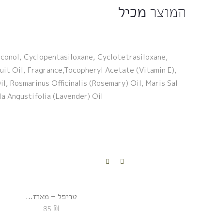
המוצר
מכיל
conol, Cyclopentasiloxane, Cyclotetrasiloxane,
uit Oil, Fragrance,Tocopheryl Acetate (Vitamin E),
l, Rosmarinus Officinalis (Rosemary) Oil, Maris Sal
la Angustifolia (Lavender) Oil
טריפל – מארז...
₪
85