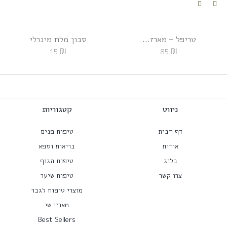
טריפל – מארז...
סבון מלח מינרלי
₪
₪
15
85
ניווט
קטגוריות
דף הבית
טיפוח פנים
אודות
בריאות וספא
בלוג
טיפוח הגוף
צרו קשר
טיפוח שיער
מוצרי טיפוח לגבר
מארזי שי
Best Sellers