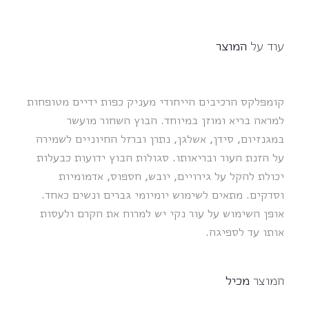
עוד על
המוצר
קומפלקס הרכיבים הייחודי מעניק כפות ידיים מטופחות
למראה בריא ומוזן במיוחד. הבוץ השחור מועשר
במגנזיום, סידן, אשלגן, נתרן וברזל החיוניים לשמירה
על הזנת העור ובריאותו. סגולות הבוץ ידועות כבעלות
יכולת להקל על גירויים, יובש, חספוס, אדמומיות
וסדקים. מתאים לשימוש יומיומי גברים ונשים כאחד.
אופן השימוש על עור נקי יש למרוח את הקרם ולעסות
אותו עד לספיגה.
המוצר
מכיל