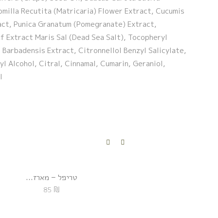
milla Recutita (Matricaria) Flower Extract, Cucumis
act, Punica Granatum (Pomegranate) Extract,
f Extract Maris Sal (Dead Sea Salt), Tocopheryl
 Barbadensis Extract, Citronnellol Benzyl Salicylate,
yl Alcohol, Citral, Cinnamal, Cumarin, Geraniol,
.
טריפל – מארז...
₪
85