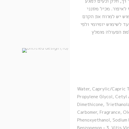
 רך, חלק ונעים למגע
לאיפור. מכיל מסנני
ות שימוש יש למרוח את הקרם
ד לשימוש יומיומי ולפי
מת הפעולה מומלץ
Water, Caprylic/Capric T
Propylene Glycol, Cetyl 
Dimethicone, Triethanol
Carbomer, Fragrance, Ole
Phenoxyethanol, Sodium 
Benzopenon – 3, Vitis Vi