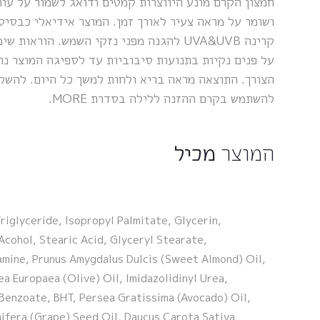
חמצון הקרם מונע היווצרות קמטים ודואג לשמור על עור
ושומר על מראה צעיר לאורך זמן. המוצר אידיאלי כבסיס 
קרינה UVA&UVB להגנה מפני נזקי השמש. הורא
על פנים נקיות בתנועות סיבוביות עד לספיגה המוצר נוע
הצורך. התוצאה מראה בריא ולחות למשך כל היום. להשל
להשתמש בקרם ההזנה ללילה בסדרת MORE.
המוצר
מכיל
riglyceride, Isopropyl Palmitate, Glycerin,
Acohol, Stearic Acid, Glyceryl Stearate,
amine, Prunus Amygdalus Dulcis (Sweet Almond) Oil,
a Europaea (Olive) Oil, Imidazolidinyl Urea,
Benzoate, BHT, Persea Gratissima (Avocado) Oil,
nifera (Grape) Seed Oil, Daucus Carota Sativa