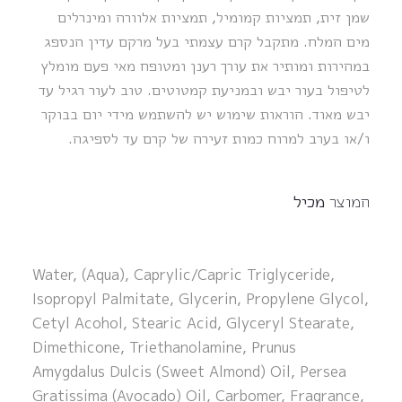
שמן זית, תמציות קמומיל, תמציות אלוורה ומינרלים
מים המלח. מתקבל קרם עצמתי בעל מרקם עדין הנספג
במהירות ומותיר את עורך רענן ומטופח מאי פעם מומלץ
לטיפול בעור יבש ובמניעת קמטוטים. טוב לעור רגיל עד
יבש מאוד. הוראות שימוש יש להשתמש מידי יום בבוקר
ו/או בערב למרוח כמות זעירה של קרם עד לספיגה.
המוצר
מכיל
Water, (Aqua), Caprylic/Capric Triglyceride,
Isopropyl Palmitate, Glycerin, Propylene Glycol,
Cetyl Acohol, Stearic Acid, Glyceryl Stearate,
Dimethicone, Triethanolamine, Prunus
Amygdalus Dulcis (Sweet Almond) Oil, Persea
Gratissima (Avocado) Oil, Carbomer, Fragrance,