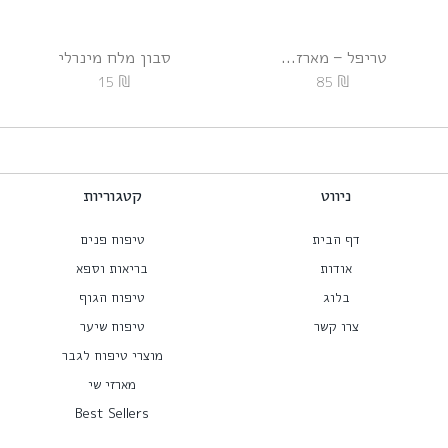
טריפל – מארז...
סבון מלח מינרלי
₪
₪
15
85
ניווט
קטגוריות
דף הבית
טיפוח פנים
אודות
בריאות וספא
בלוג
טיפוח הגוף
צרו קשר
טיפוח שיער
מוצרי טיפוח לגבר
מארזי שי
Best Sellers