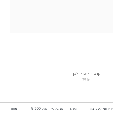
קרם ידיים קולגן
פיור קולגן 
₪
₪
120
35
ידידותי לסביבה
משלוח חינם בקנייה מעל 200 ₪
מוצרי טיפ