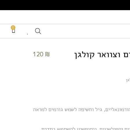
0
 וצוואר קולגן
120
₪
ן
 הורמונאליים, גיל וחשיפה לשמש גורמים למראה
ם והפולשניים, ניתןפשוט להשתמש בסדרת