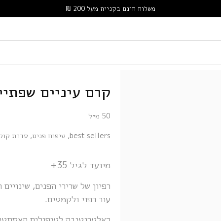
משלוח חינם בקנייה מעל 200 ₪
קרם עיניים שפתיים
50 מ״ל
best sellers
,
טיפוח פנים
,
סדרת קולג
מיועד לגיל 35+
רפיון של שרירי הפנים, שינויים
עור רפוי ולקמטים.
כאלטרנטיבה לטיפולים האסתטיי