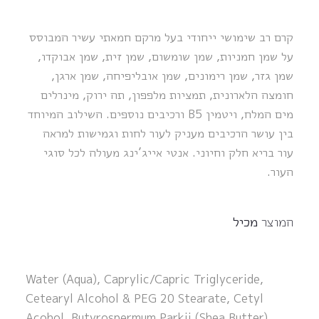
קרם רב שימושי ייחודי בעל מרקם חמאתי עשיר המבוסס
על שמן חמניות, שמן שומשום, שמן זית, שמן אבוקדו,
שמן גזר, שמן רימונים, שמן אובליפיחה, שמן ארגן,
חומצה הלארונית, תמציות מלפפון, תה ירוק, מינרלים
מים המלח, ויטמין B5 ורכיבים נוספים. השילוב המיוחד
בין עושר הרכיבים מעניק לעור לחות וגמישות למראה
עור בריא חלק וחיוני. אנטי אייג’ינג מעולה לכל סוגי
העור.
המוצר
מכיל
Water (Aqua), Caprylic/Capric Triglyceride,
Cetearyl Alcohol & PEG 20 Stearate, Cetyl
Acohol, Butyrospermum Parkii (Shea Butter),