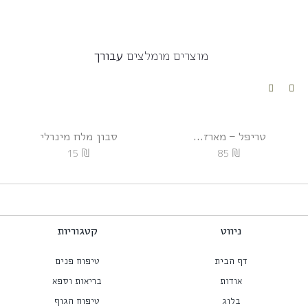
מוצרים מומלצים
עבורך
טריפל – מארז...
סבון מלח מינרלי
₪
₪
15
85
ניווט
קטגוריות
דף הבית
טיפוח פנים
אודות
בריאות וספא
בלוג
טיפוח הגוף