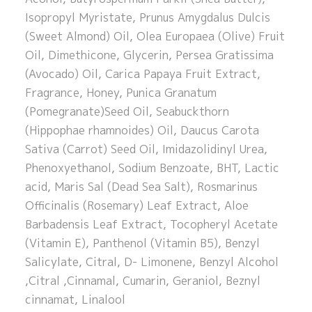
Isopropyl Myristate, Prunus Amygdalus Dulcis
(Sweet Almond) Oil, Olea Europaea (Olive) Fruit
Oil, Dimethicone, Glycerin, Persea Gratissima
(Avocado) Oil, Carica Papaya Fruit Extract,
Fragrance, Honey, Punica Granatum
(Pomegranate)Seed Oil, Seabuckthorn
(Hippophae rhamnoides) Oil, Daucus Carota
Sativa (Carrot) Seed Oil, Imidazolidinyl Urea,
Phenoxyethanol, Sodium Benzoate, BHT, Lactic
acid, Maris Sal (Dead Sea Salt), Rosmarinus
Officinalis (Rosemary) Leaf Extract, Aloe
Barbadensis Leaf Extract, Tocopheryl Acetate
(Vitamin E), Panthenol (Vitamin B5), Benzyl
Salicylate, Citral, D- Limonene, Benzyl Alcohol
,Citral ,Cinnamal, Cumarin, Geraniol, Beznyl
cinnamat, Linalool