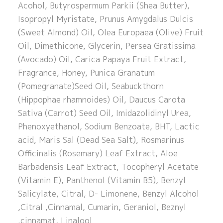
Acohol, Butyrospermum Parkii (Shea Butter),
Isopropyl Myristate, Prunus Amygdalus Dulcis
(Sweet Almond) Oil, Olea Europaea (Olive) Fruit
Oil, Dimethicone, Glycerin, Persea Gratissima
(Avocado) Oil, Carica Papaya Fruit Extract,
Fragrance, Honey, Punica Granatum
(Pomegranate)Seed Oil, Seabuckthorn
(Hippophae rhamnoides) Oil, Daucus Carota
Sativa (Carrot) Seed Oil, Imidazolidinyl Urea,
Phenoxyethanol, Sodium Benzoate, BHT, Lactic
acid, Maris Sal (Dead Sea Salt), Rosmarinus
Officinalis (Rosemary) Leaf Extract, Aloe
Barbadensis Leaf Extract, Tocopheryl Acetate
(Vitamin E), Panthenol (Vitamin B5), Benzyl
Salicylate, Citral, D- Limonene, Benzyl Alcohol
,Citral ,Cinnamal, Cumarin, Geraniol, Beznyl
cinnamat, Linalool.