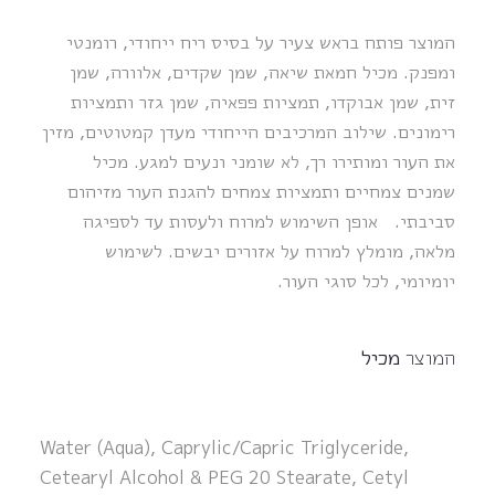
המוצר פותח בראש צעיר על בסיס ריח ייחודי, רומנטי
ומפנק. מכיל חמאת שיאה, שמן שקדים, אלוורה, שמן
זית, שמן אבוקדו, תמציות פפאיה, שמן גזר ותמציות
רימונים. שילוב המרכיבים הייחודי מעדן קמטוטים, מזין
את העור ומותירו רך, לא שומני ונעים למגע. מכיל
שמנים צמחיים ותמציות צמחים להגנת העור מזיהום
סביבתי. אופן השימוש למרוח ולעסות עד לספיגה
מלאה, מומלץ למרוח על אזורים יבשים. לשימוש
יומיומי, לכל סוגי העור.
המוצר
מכיל
Water (Aqua), Caprylic/Capric Triglyceride,
Cetearyl Alcohol & PEG 20 Stearate, Cetyl