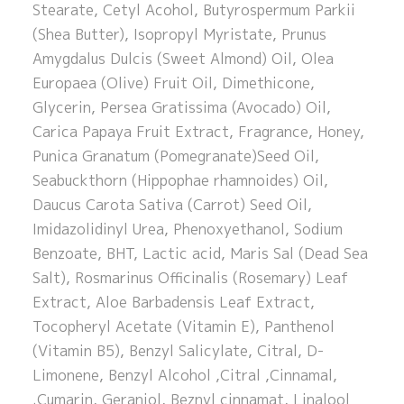
Stearate, Cetyl Acohol, Butyrospermum Parkii
(Shea Butter), Isopropyl Myristate, Prunus
Amygdalus Dulcis (Sweet Almond) Oil, Olea
Europaea (Olive) Fruit Oil, Dimethicone,
Glycerin, Persea Gratissima (Avocado) Oil,
Carica Papaya Fruit Extract, Fragrance, Honey,
Punica Granatum (Pomegranate)Seed Oil,
Seabuckthorn (Hippophae rhamnoides) Oil,
Daucus Carota Sativa (Carrot) Seed Oil,
Imidazolidinyl Urea, Phenoxyethanol, Sodium
Benzoate, BHT, Lactic acid, Maris Sal (Dead Sea
Salt), Rosmarinus Officinalis (Rosemary) Leaf
Extract, Aloe Barbadensis Leaf Extract,
Tocopheryl Acetate (Vitamin E), Panthenol
(Vitamin B5), Benzyl Salicylate, Citral, D-
Limonene, Benzyl Alcohol ,Citral ,Cinnamal,
Cumarin, Geraniol, Beznyl cinnamat, Linalool.