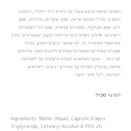
המוצר פותח בראש צעיר על בסיס ריח ייחודי, רומנטי
ומפנק. מכיל חמאת שיאה, שמן שקדים, אלוורה, שמן
זית, שמן אבוקדו, תמציות פפאיה, שמן גזר ותמציות
רימונים. שילוב המרכיבים הייחודי מעדן קמטוטים, מזין
את העור ומותירו רך, לא שומני ונעים למגע. מכיל
שמנים צמחיים ותמציות צמחים להגנת העור מזיהום
סביבתי. אופן השימוש למרוח ולעסות עד לספיגה
מלאה, מומלץ למרוח על אזורים יבשים. לשימוש
יומיומי, לכל סוגי העור.
המוצר
מכיל
Ingredients: Water (Aqua), Caprylic/Capric
Triglyceride, Cetearyl Alcohol & PEG 20